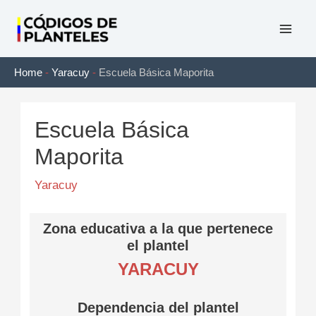
Ir
al
Mai
contenido
Home
-
Yaracuy
-
Escuela Básica Maporita
Men
Escuela Básica
Maporita
Yaracuy
Zona educativa a la que pertenece
el plantel
YARACUY
Dependencia del plantel