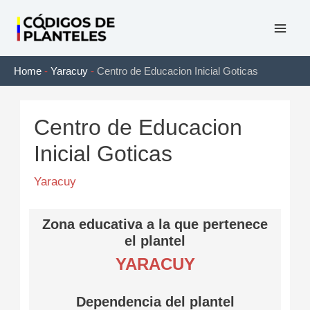
Ir
al
Mai
contenido
Home
-
Yaracuy
-
Centro de Educacion Inicial Goticas
Men
Centro de Educacion
Inicial Goticas
Yaracuy
Zona educativa a la que pertenece
el plantel
YARACUY
Dependencia del plantel