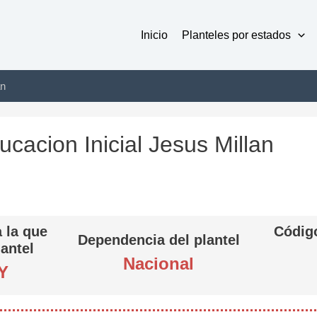
Inicio
Planteles por estados
an
cacion Inicial Jesus Millan
 la que
Código
Dependencia del plantel
lantel
Nacional
Y